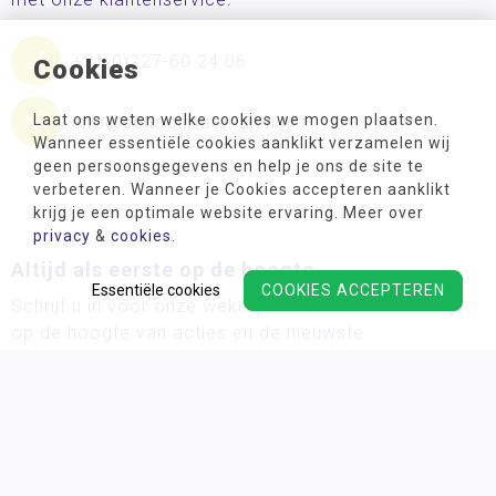
+31(0)227-60 24 06
Cookies
Laat ons weten welke cookies we mogen plaatsen.
info@schoolmaterialen.nl
Wanneer essentiële cookies aanklikt verzamelen wij
geen persoonsgegevens en help je ons de site te
verbeteren. Wanneer je Cookies accepteren aanklikt
krijg je een optimale website ervaring. Meer over
privacy
&
cookies
.
Altijd als eerste op de hoogte
Essentiële cookies
COOKIES ACCEPTEREN
Schrijf u in voor onze wekelijkse nieuwsbrief en blijf
op de hoogte van acties en de nieuwste
ontwikkelingsmaterialen!