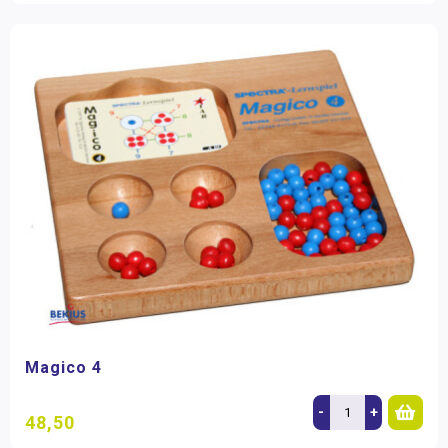
Magico 4
-
+
48,50