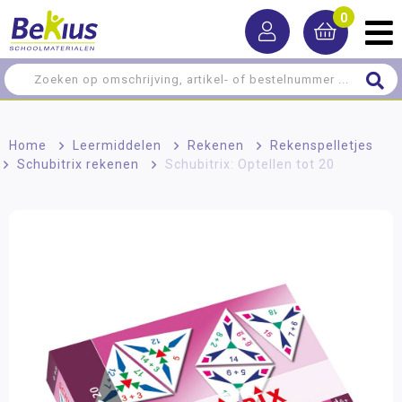
0
Home
>
Leermiddelen
>
Rekenen
>
Rekenspelletjes
>
Schubitrix rekenen
>
Schubitrix: Optellen tot 20