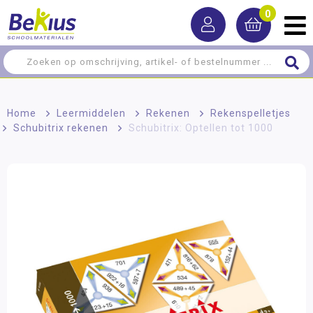
0
Home
>
Leermiddelen
>
Rekenen
>
Rekenspelletjes
>
Schubitrix rekenen
>
Schubitrix: Optellen tot 1000