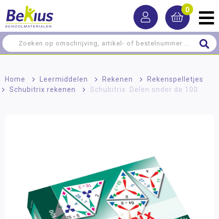
0
Home
>
Leermiddelen
>
Rekenen
>
Rekenspelletjes
>
Schubitrix rekenen
>
Schubitrix: Delen onder de 100