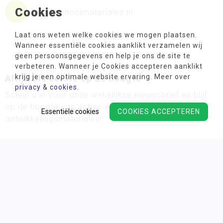
Cookies
info@schoolmaterialen.nl
Laat ons weten welke cookies we mogen plaatsen.
Wanneer essentiële cookies aanklikt verzamelen wij
geen persoonsgegevens en help je ons de site te
verbeteren. Wanneer je Cookies accepteren aanklikt
krijg je een optimale website ervaring. Meer over
Altijd als eerste op de hoogte
privacy
&
cookies
.
Schrijf u in voor onze wekelijkse nieuwsbrief en blijf
op de hoogte van acties en de nieuwste
Essentiële cookies
COOKIES ACCEPTEREN
ontwikkelingsmaterialen!
Wij verwerken uw persoonsgegevens conform ons
privacy
beleid.