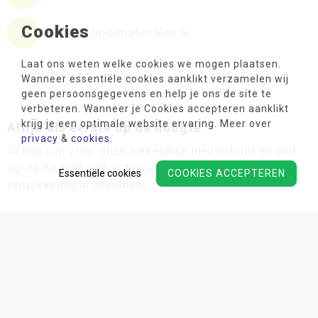
Cookies
info@schoolmaterialen.nl
Laat ons weten welke cookies we mogen plaatsen.
Wanneer essentiële cookies aanklikt verzamelen wij
geen persoonsgegevens en help je ons de site te
verbeteren. Wanneer je Cookies accepteren aanklikt
krijg je een optimale website ervaring. Meer over
Altijd als eerste op de hoogte
privacy
&
cookies
.
Schrijf u in voor onze wekelijkse nieuwsbrief en blijf
op de hoogte van acties en de nieuwste
Essentiële cookies
COOKIES ACCEPTEREN
ontwikkelingsmaterialen!
Wij verwerken uw persoonsgegevens conform ons
privacy
beleid.