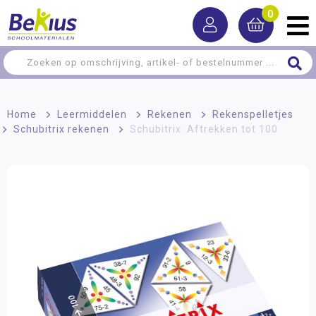
0
Home
>
Leermiddelen
>
Rekenen
>
Rekenspelletjes
>
Schubitrix rekenen
>
Schubitrix: Aftrekken tot 100