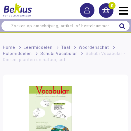
0
Home
>
Leermiddelen
>
Taal
>
Woordenschat
>
Hulpmiddelen
>
Schubi Vocabular
>
Schubi Vocabular -
Dieren, planten en natuur, set