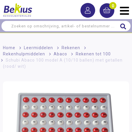
0
Home
>
Leermiddelen
>
Rekenen
>
Rekenhulpmiddelen
>
Abaco
>
Rekenen tot 100
>
Schubi Abaco 100 model A (10/10 ballen) met getallen
(rood/ wit)