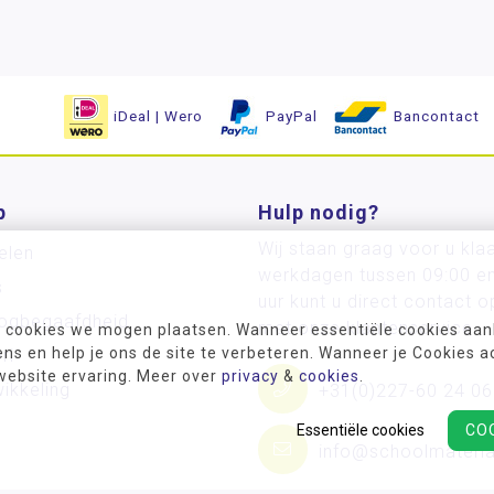
iDeal | Wero
PayPal
Bancontact
p
Hulp nodig?
Wij staan graag voor u kla
elen
werkdagen tussen 09:00 e
s
uur kunt u direct contact
og­begaafdheid
met onze klantenservice.
 cookies we mogen plaatsen. Wanneer essentiële cookies aank
s en help je ons de site te verbeteren. Wanneer je Cookies a
ri
 website ervaring. Meer over
privacy
&
cookies
.
ikkeling
+31(0)227-60 24 06
Essentiële cookies
CO
info@schoolmateria