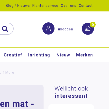
Blog / Nieuws
Klantenservice
Over ons
Contact
0
inloggen
Creatief
Inrichting
Nieuw
Merken
olf More
Wellicht ook
interessant
en mat -