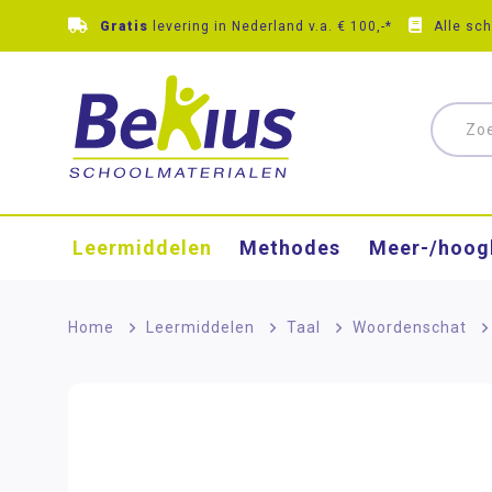
Gratis
levering in Nederland v.a. € 100,-*
Alle sc
Leermiddelen
Methodes
Meer-/hoog
Home
>
Leermiddelen
>
Taal
>
Woordenschat
>