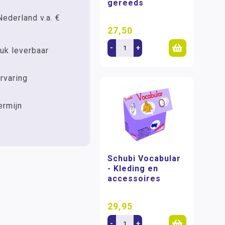
gereeds
Nederland v.a. €
27,50
-
+
uk leverbaar
rvaring
ermijn
Schubi Vocabular
- Kleding en
accessoires
29,95
-
+