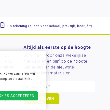
Op rekening (alleen voor school, praktijk, bedrijf *)
Altijd als eerste op de hoogte
ar. Op
Schrijf u in voor onze wekelijkse
n 17:00
nieuwsbrief en blijf op de hoogte
 opnemen
van acties en de nieuwste
ontwikkelingsmaterialen!
likt verzamelen wij
ccepteren aanklikt
OKIES ACCEPTEREN
len.nl