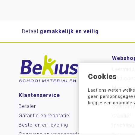
Betaal
gemakkelijk en veilig
Websho
Leermidd
Cookies
Methode
Meer-/ho
Laat ons weten welke
Klantenservice
geen persoonsgegeven
Montesso
krijg je een optimale
Betalen
Spel/ontw
Garantie en reparatie
Creatief
Bestellen en levering
Inrichting
Gegevens en voorwaarden
Nieuw