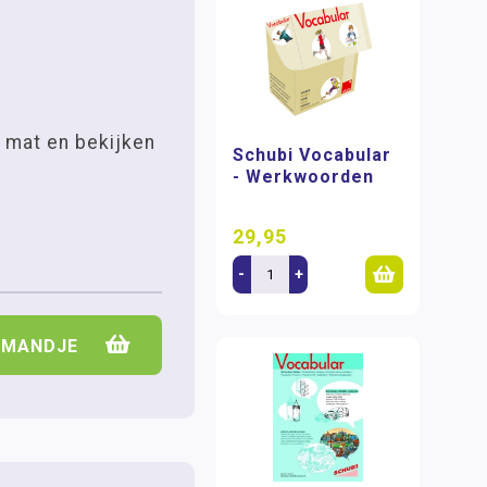
 mat en bekijken
Schubi Vocabular
- Werkwoorden
29,95
-
+
LMANDJE