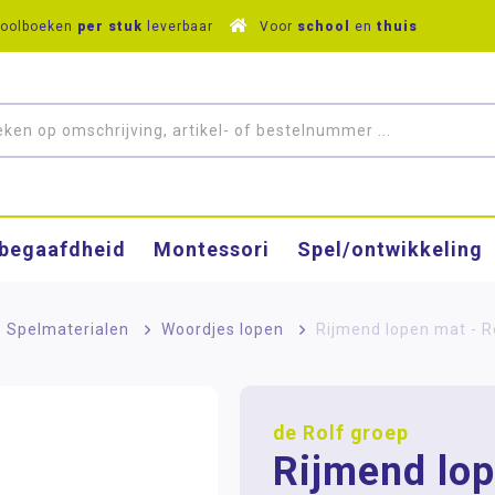
hoolboeken
per stuk
leverbaar
Voor
school
en
thuis
­begaafdheid
Montessori
Spel/ontwikkeling
Spelmaterialen
>
Woordjes lopen
>
Rijmend lopen mat - R
de Rolf groep
Rijmend lop