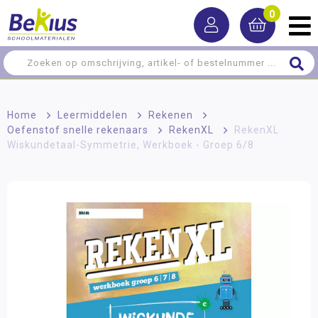
0
Home
>
Leermiddelen
>
Rekenen
>
Oefenstof snelle rekenaars
>
RekenXL
>
RekenXL
Wiskundetaal-Symmetrie, Werkboek - Groep 6/8