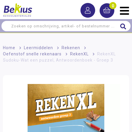
0
Home
>
Leermiddelen
>
Rekenen
>
Oefenstof snelle rekenaars
>
RekenXL
>
RekenXL
Sudoku-Wat een puzzel, Antwoordenboek - Groep 3