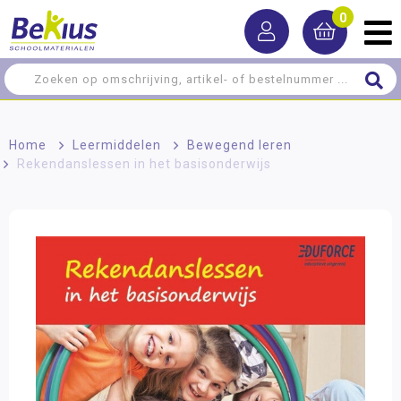
0
Home
>
Leermiddelen
>
Bewegend leren
>
Rekendanslessen in het basisonderwijs