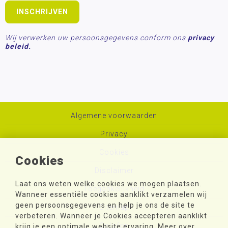
Wij verwerken uw persoonsgegevens conform ons
privacy
beleid.
Algemene voorwaarden
Privacy
Cookies
Cookies
Disclaimer
Laat ons weten welke cookies we mogen plaatsen.
Toegankelijkheid
Wanneer essentiële cookies aanklikt verzamelen wij
geen persoonsgegevens en help je ons de site te
Sitemap
verbeteren. Wanneer je Cookies accepteren aanklikt
Colofon
krijg je een optimale website ervaring. Meer over