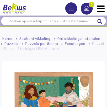
0
Home
>
Spel/ontwikkeling
>
Ontwikkelingsmaterialen
>
Puzzels
>
Puzzels per thema
>
Feestdagen
>
Puzzel
| Educo | 36 stukjes | Eid Mubarak