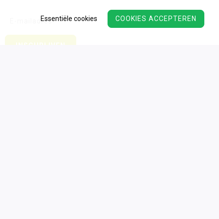
Essentiële cookies
COOKIES ACCEPTEREN
Wij verwerken uw persoonsgegevens conform ons
privacy
beleid.
Algemene voorwaarden
Privacy
Cookies
Disclaimer
Toegankelijkheid