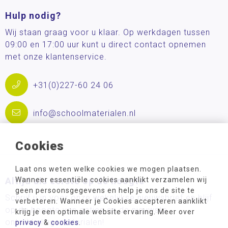
Hulp nodig?
Wij staan graag voor u klaar. Op werkdagen tussen
09:00 en 17:00 uur kunt u direct contact opnemen
met onze klantenservice.
+31(0)227-60 24 06
info@schoolmaterialen.nl
Cookies
Laat ons weten welke cookies we mogen plaatsen.
Altijd als eerste op de hoogte
Wanneer essentiële cookies aanklikt verzamelen wij
geen persoonsgegevens en help je ons de site te
Schrijf u in voor onze wekelijkse nieuwsbrief en blijf
verbeteren. Wanneer je Cookies accepteren aanklikt
op de hoogte van acties en de nieuwste
krijg je een optimale website ervaring. Meer over
ontwikkelingsmaterialen!
privacy
&
cookies
.