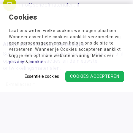
info@schoolmaterialen.nl
Cookies
Laat ons weten welke cookies we mogen plaatsen.
Wanneer essentiële cookies aanklikt verzamelen wij
geen persoonsgegevens en help je ons de site te
Altijd als eerste op de hoogte
verbeteren. Wanneer je Cookies accepteren aanklikt
Schrijf u in voor onze wekelijkse nieuwsbrief en blijf
krijg je een optimale website ervaring. Meer over
op de hoogte van acties en de nieuwste
privacy
&
cookies
.
ontwikkelingsmaterialen!
Essentiële cookies
COOKIES ACCEPTEREN
Wij verwerken uw persoonsgegevens conform ons
privacy
beleid.