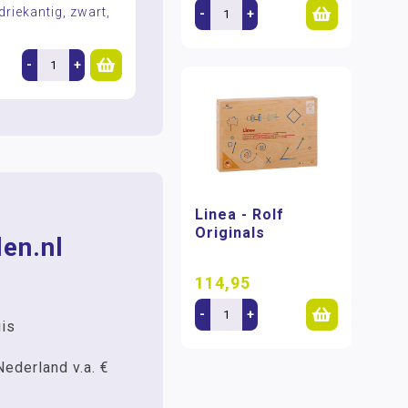
riekantig, zwart,
-
+
-
+
Linea - Rolf
Originals
en.nl
114,95
-
+
uis
Nederland v.a. €