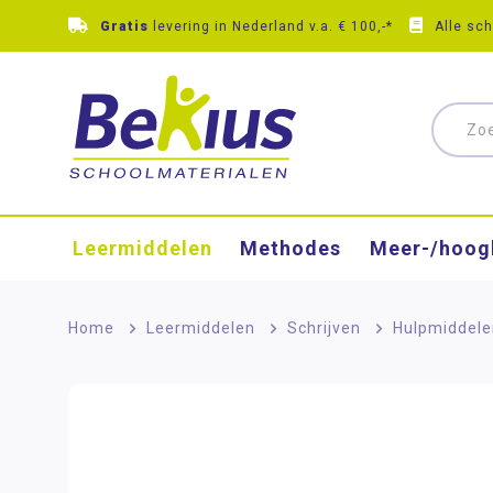
Gratis
levering in Nederland v.a. € 100,-*
Alle sc
Leermiddelen
Methodes
Meer-/hoog
Home
>
Leermiddelen
>
Schrijven
>
Hulpmiddele