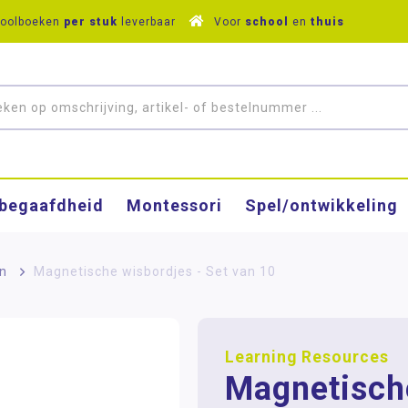
hoolboeken
per stuk
leverbaar
Voor
school
en
thuis
­begaafdheid
Montessori
Spel/ontwikkeling
n
>
Magnetische wisbordjes - Set van 10
Learning Resources
Magnetisch