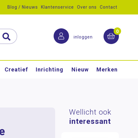
Blog / Nieuws
Klantenservice
Over ons
Contact
0
inloggen
Creatief
Inrichting
Nieuw
Merken
Wellicht ook
interessant
e