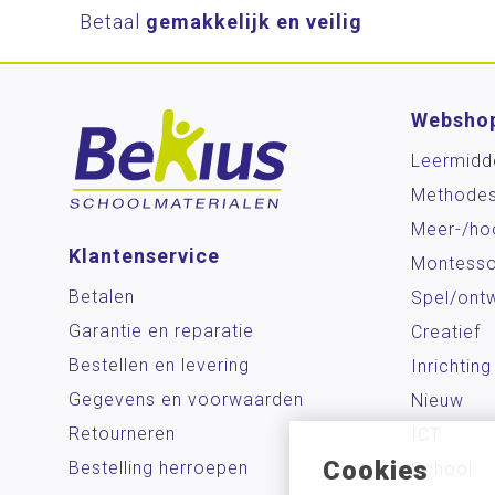
Betaal
gemakkelijk en veilig
Websho
Leermidd
Methode
Meer-/ho
Klantenservice
Montesso
Betalen
Spel/ontw
Garantie en reparatie
Creatief
Bestellen en levering
Inrichting
Gegevens en voorwaarden
Nieuw
Retourneren
ICT
Cookies
Bestelling herroepen
School