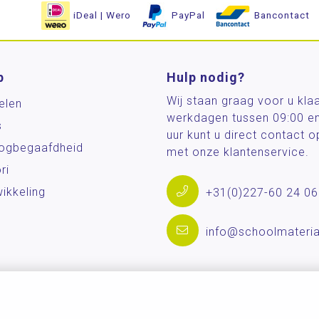
iDeal | Wero
PayPal
Bancontact
p
Hulp nodig?
Wij staan graag voor u kla
elen
werkdagen tussen 09:00 e
s
uur kunt u direct contact
og­begaafdheid
met onze klantenservice.
ri
ikkeling
+31(0)227-60 24 06
info@schoolmateria