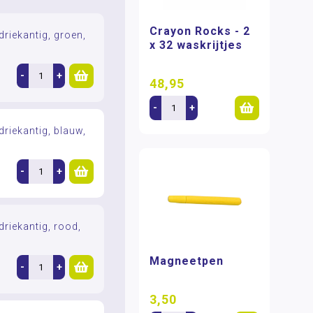
Crayon Rocks - 2
driekantig, groen,
x 32 waskrijtjes
-
+
48,95
-
+
driekantig, blauw,
-
+
driekantig, rood,
Magneetpen
-
+
3,50