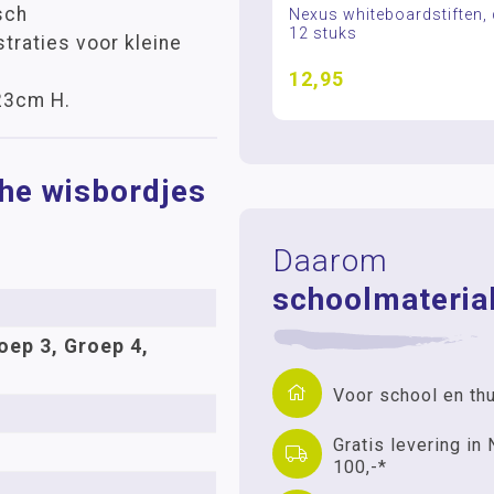
sch
Nexus whiteboardstiften, d
12 stuks
traties voor kleine
12,95
23cm H.
che wisbordjes
Daarom
schoolmaterial
oep 3, Groep 4,
Voor school en th
Gratis levering in 
100,-*