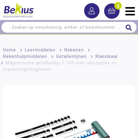
0
Home
>
Leermiddelen
>
Rekenen
>
Rekenhulpmiddelen
>
Getallenlijnen
>
Klassikaal
>
Magnetische getallenlijn 1-100 met rekenpijlen en
markeringsmagneten