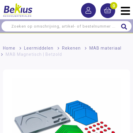
0
Home
>
Leermiddelen
>
Rekenen
>
MAB materiaal
>
MAB Magnetisch | Betzold