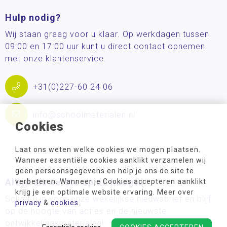
Hulp nodig?
Wij staan graag voor u klaar. Op werkdagen tussen
09:00 en 17:00 uur kunt u direct contact opnemen
met onze klantenservice.
+31(0)227-60 24 06
info@schoolmaterialen.nl
Cookies
Laat ons weten welke cookies we mogen plaatsen.
Wanneer essentiële cookies aanklikt verzamelen wij
geen persoonsgegevens en help je ons de site te
Altijd als eerste op de hoogte
verbeteren. Wanneer je Cookies accepteren aanklikt
krijg je een optimale website ervaring. Meer over
Schrijf u in voor onze wekelijkse nieuwsbrief en blijf
privacy
&
cookies
.
op de hoogte van acties en de nieuwste
ontwikkelingsmaterialen!