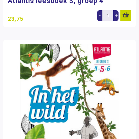
Atlantis leesboek 3, groep 4
-
+
23,75