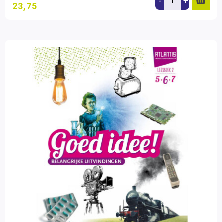
-
+
23,75