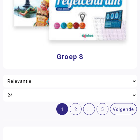
Groep 8
1
2
...
5
Volgende