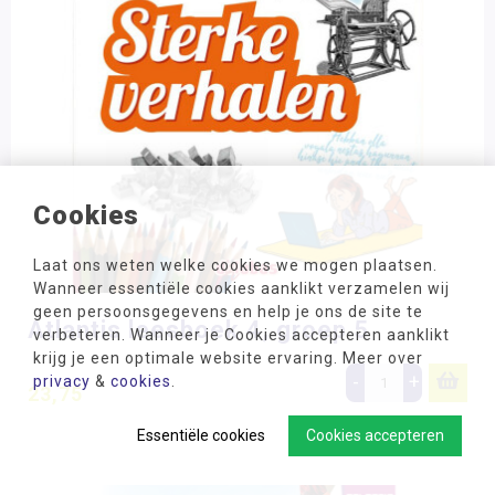
Cookies
Laat ons weten welke cookies we mogen plaatsen.
Wanneer essentiële cookies aanklikt verzamelen wij
geen persoonsgegevens en help je ons de site te
Atlantis leesboek 4, groep 5
verbeteren. Wanneer je Cookies accepteren aanklikt
krijg je een optimale website ervaring. Meer over
-
+
privacy
&
cookies
.
23,75
Essentiële cookies
Cookies accepteren