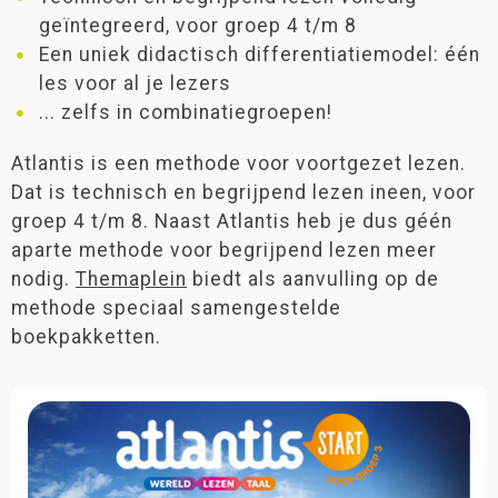
Taal en spelling
geïntegreerd, voor groep 4 t/m 8
Een uniek didactisch differentiatiemodel: één
Leeftijd
Praktijkonderwijs
les voor al je lezers
6 - 9 jaar
(46)
... zelfs in combinatiegroepen!
9 - 12 jaar
(68)
Atlantis is een methode voor voortgezet lezen.
Dat is technisch en begrijpend lezen ineen, voor
Materiaalkeuze
groep 4 t/m 8. Naast Atlantis heb je dus géén
Antwoordenboeken
(24)
aparte methode voor begrijpend lezen meer
Handleidingen
(20)
nodig.
Themaplein
biedt als aanvulling op de
Leesboeken
(20)
methode speciaal samengestelde
Scheurblokken
(20)
boekpakketten.
Toetsboeken
(5)
Voorleesboeken
(5)
Werkboeken
(20)
Merk