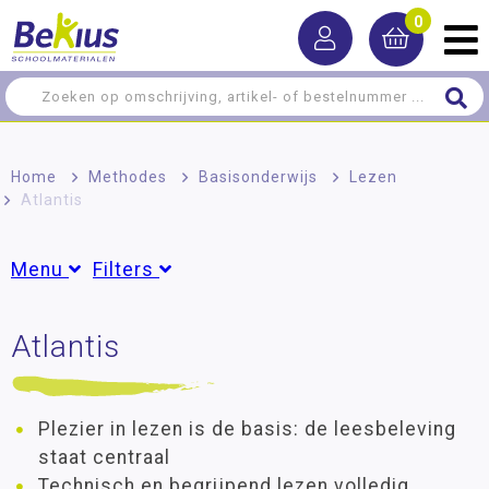
0
Home
>
Methodes
>
Basisonderwijs
>
Lezen
>
Atlantis
Menu
Filters
Basisonderwijs
Atlantis
Groepen
Burgerschap
Groep 4
(23)
Groep 5
(23)
Lezen
Groep 6
(23)
Plezier in lezen is de basis: de leesbeleving
Rekenen
Groep 7
(22)
staat centraal
Schrijven
Groep 8
(23)
Technisch en begrijpend lezen volledig