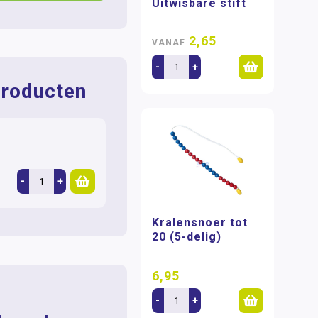
Uitwisbare stift
2,65
VANAF
-
+
roducten
-
+
Kralensnoer tot
20 (5-delig)
6,95
-
+