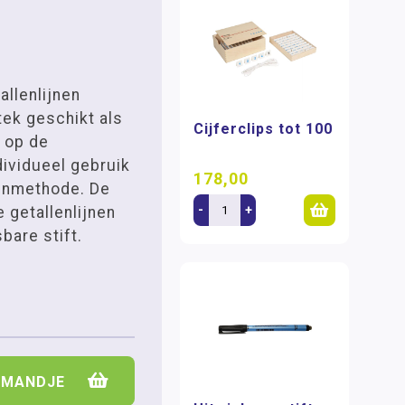
llenlijnen
stek geschikt als
Cijferclips tot 100
 op de
ndividueel gebruik
178,00
kenmethode. De
-
+
 getallenlijnen
bare stift.
LMANDJE