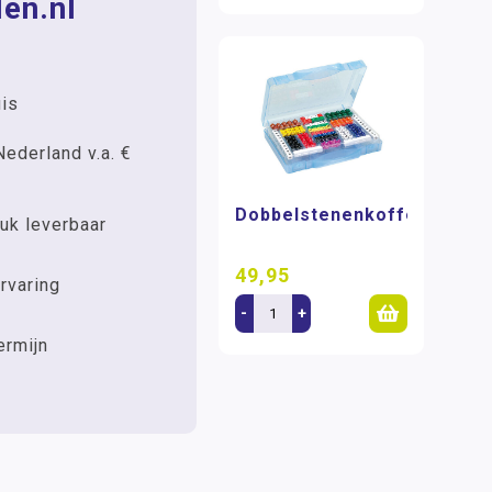
en.nl
uis
Nederland v.a. €
Dobbelstenenkoffer
uk leverbaar
49,95
rvaring
-
+
ermijn