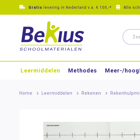
Gratis
levering in Nederland v.a. € 100,-*
Alle sc
Leermiddelen
Methodes
Meer-/hoog
Home
>
Leermiddelen
>
Rekenen
>
Rekenhulpmi