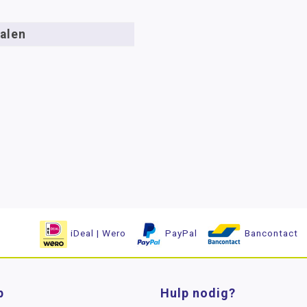
alen
iDeal | Wero
PayPal
Bancontact
p
Hulp nodig?