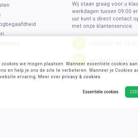
Wij staan graag voor u kla
elen
werkdagen tussen 09:00 e
s
uur kunt u direct contact
og­begaafdheid
met onze klantenservice.
ri
ikkeling
+31(0)227-60 24 06
info@schoolmateria
 cookies we mogen plaatsen. Wanneer essentiële cookies aank
s en help je ons de site te verbeteren. Wanneer je Cookies a
 website ervaring. Meer over
privacy
&
cookies
.
Essentiële cookies
CO