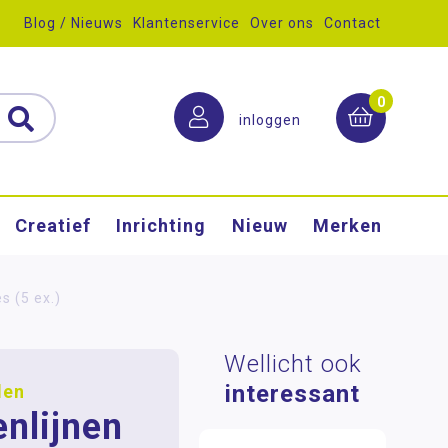
Blog / Nieuws
Klantenservice
Over ons
Contact
0
inloggen
Creatief
Inrichting
Nieuw
Merken
s (5 ex.)
Wellicht ook
interessant
len
enlijnen