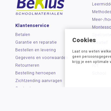
Leermidd
Methode
Meer-/ho
Klantenservice
Montesso
Betalen
Spel/ontw
Cookies
Garantie en reparatie
Creatief
Bestellen en levering
Inrichting
Laat ons weten welke
geen persoonsgegeven
Gegevens en voorwaarden
Nieuw
krijg je een optimale
Retourneren
ICT
Bestelling herroepen
School
Zichtzending aanvragen
Contact