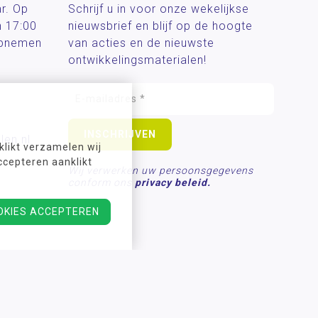
ar. Op
Schrijf u in voor onze wekelijkse
n 17:00
nieuwsbrief en blijf op de hoogte
 opnemen
van acties en de nieuwste
ontwikkelingsmaterialen!
len.nl
likt verzamelen wij
ccepteren aanklikt
Wij verwerken uw persoonsgegevens
conform ons
privacy beleid.
OKIES ACCEPTEREN