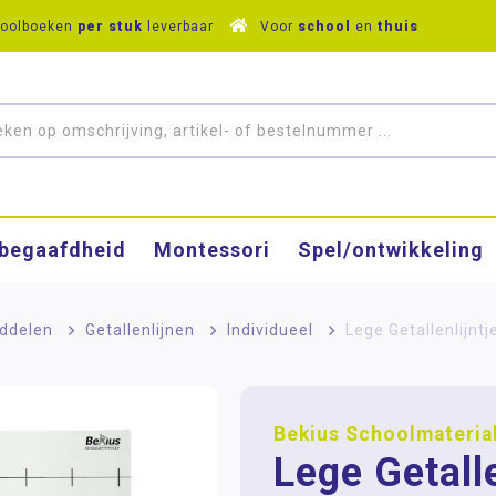
hoolboeken
per stuk
leverbaar
Voor
school
en
thuis
­begaafdheid
Montessori
Spel/ontwikkeling
ddelen
>
Getallenlijnen
>
Individueel
>
Lege Getallenlijntje
Bekius Schoolmateria
Lege Getall