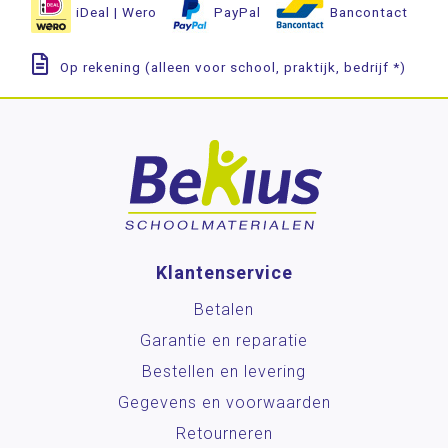
iDeal | Wero
PayPal
Bancontact
Spelmaterialen
Ajodakt
Op rekening (alleen voor school, praktijk, bedrijf *)
Kinheim
Klassenmanagement
Oefenstof
Paletti
Rekenen
Stenvert
Taal
Klantenservice
Techniek
Betalen
Wereldoriëntatie
Garantie en reparatie
Bestellen en levering
STEAM
Gegevens en voorwaarden
Engels
Retourneren