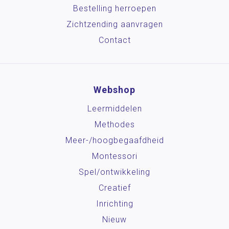
Wetenschap en techniek
Bestelling herroepen
Sociaal-emotionele ontwikkeling
Zichtzending aanvragen
Posters en onderleggers
Contact
Beloningsmateriaal
Mens & Maatschappij
Webshop
Bewegend leren
Leermiddelen
Kunstzinnige vorming
Methodes
Zorg
Meer-/hoog­begaafdheid
Montessori
Spel/ontwikkeling
Creatief
Inrichting
Nieuw