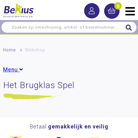
0
Home
>
Webshop
Menu
Het Brugklas Spel
Rekenen
Taal
Lezen
Schrijven
Betaal
gemakkelijk en veilig
Zelfstandig werken