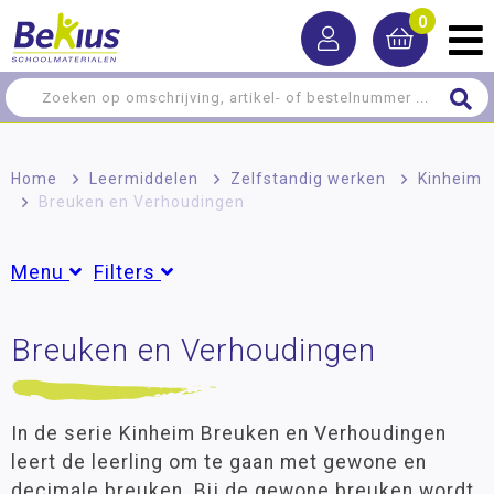
0
Home
>
Leermiddelen
>
Zelfstandig werken
>
Kinheim
>
Breuken en Verhoudingen
Menu
Filters
Rekenen
Breuken en Verhoudingen
Groepen
Taal
Groep 5
(3)
Groep 6
(3)
Lezen
Groep 7
(3)
In de serie Kinheim Breuken en Verhoudingen
Schrijven
Groep 8
(5)
leert de leerling om te gaan met gewone en
decimale breuken. Bij de gewone breuken wordt
Zelfstandig werken