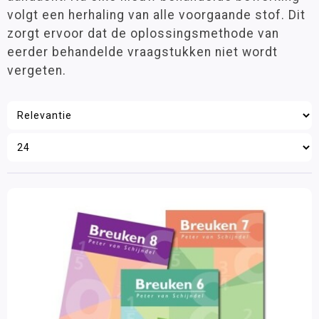
volgt een herhaling van alle voorgaande stof. Dit
Wetenschap en techniek
zorgt ervoor dat de oplossingsmethode van
Sociaal-emotionele ontwikkeling
eerder behandelde vraagstukken niet wordt
Posters en onderleggers
vergeten.
Beloningsmateriaal
Mens & Maatschappij
Bewegend leren
Kunstzinnige vorming
Zorg