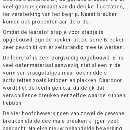
veel gebruik gemaakt van duidelijke illustraties,
Leeftijd
Spelmaterialen
ter versterking van het begrip. Naast breuken
6 - 9 jaar
(4)
Ajodakt
komen ook procenten aan de orde.
9 - 12 jaar
(8)
Kinheim
Omdat de leerstof stapje voor stapje is
Klassenmanagement
opgebouwd, zijn de boeken uit de serie Breuken
Materiaalkeuze
zeer geschikt om er zelfstandig mee te werken.
Oefenstof
Antwoordenboeken
(5)
Paletti
De leerstof is zeer zorgvuldig opgebouwd. Er is
Pakketten
(1)
Rekenen
veel oefenmateriaal aanwezig, niet alleen in de
Werkboeken
(6)
vorm van vraagstukjes maar ook middels
Stenvert
activiteiten zoals knippen en plakken. Daardoor
Taal
wordt het de leerlingen o.a. duidelijk dat
Merk
Techniek
verschillende breuken eenzelfde waarde kunnen
Kinheim
(11)
hebben.
Wereldoriëntatie
De vier hoofdbewerkingen van zowel de gewone
STEAM
breuken als de decimale breuken krijgen veel
Filter op prijs
Engels
aandacht. Na elke nieuw behandelde bewerking