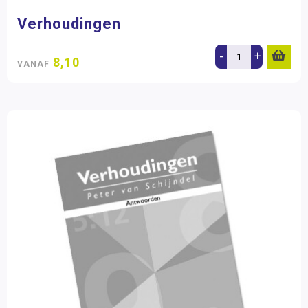
Verhoudingen
-
+
8,10
VANAF