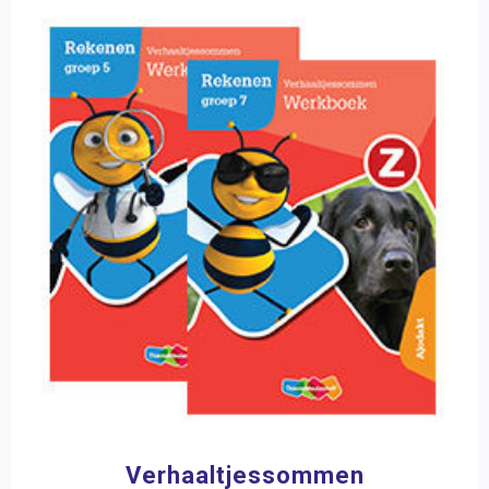
Wetenschap en techniek
Sociaal-emotionele ontwikkeling
Posters en onderleggers
Beloningsmateriaal
Mens & Maatschappij
Bewegend leren
Kunstzinnige vorming
Zorg
Verhaaltjessommen