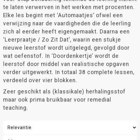
9 - 12 jaar
(1)
te laten verwerven in het werken met procenten.
Spelmaterialen
Elke les begint met ‘Automaatjes’ ofwel een
Ajodakt
verwijzing naar de vaardigheden die de leerling
Materiaalkeuze
zich al eerder heeft eigengemaakt. Daarna een
Kinheim
Werkboeken
(1)
‘Leerpraatje / Zo Zit Dat’, waarin een stukje
Klassenmanagement
nieuwe leerstof wordt uitgelegd, gevolgd door
Oefenstof
wat oefenstof. In ‘Doordenkertje’ wordt de
Merk
Paletti
leerstof door middel van realistische opgaven
ThiemeMeulenhoff
(1)
Rekenen
verder uitgewerkt. In totaal 38 complete lessen,
Stenvert
verdeeld over vier blokken.
Taal
Zeer geschikt als (klassikale) herhalingsstof
Filter op prijs
Techniek
maar ook prima bruikbaar voor remedial
teaching.
Wereldoriëntatie
STEAM
Engels