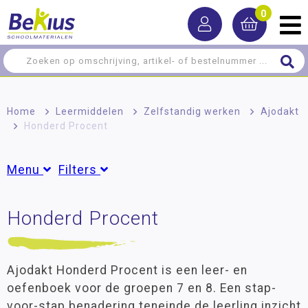
0
Home
>
Leermiddelen
>
Zelfstandig werken
>
Ajodakt
>
Honderd Procent
Menu
Filters
Rekenen
Honderd Procent
Groepen
Taal
Groep 7
(1)
Groep 8
(1)
Lezen
Ajodakt Honderd Procent is een leer- en
Schrijven
oefenboek voor de groepen 7 en 8. Een stap-
Leeftijd
voor-stap benadering teneinde de leerling inzicht
Zelfstandig werken