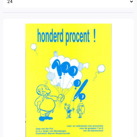
Wetenschap en techniek
Sociaal-emotionele ontwikkeling
Posters en onderleggers
Beloningsmateriaal
Mens & Maatschappij
Bewegend leren
Kunstzinnige vorming
Zorg