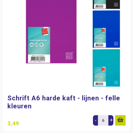
Schrift A6 harde kaft - lijnen - felle
kleuren
-
+
3,49