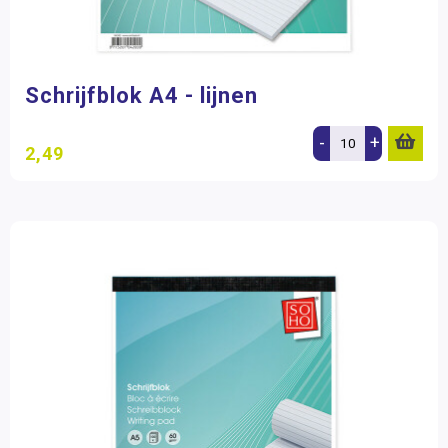
Beloningsmateriaal
Mens & Maatschappij
Bewegend leren
Schrijfblok A4 - lijnen
Kunstzinnige vorming
-
+
2,49
Zorg