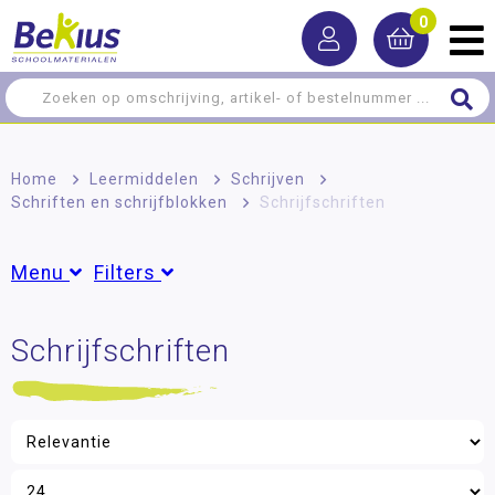
0
Home
>
Leermiddelen
>
Schrijven
>
Schriften en schrijfblokken
>
Schrijfschriften
Menu
Filters
Rekenen
Schrijfschriften
Groepen
Taal
Groep 1
(7)
Groep 2
(7)
Lezen
Groep 3
(7)
Schrijven
Groep 4
(7)