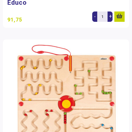
Educo
-
+
91,75