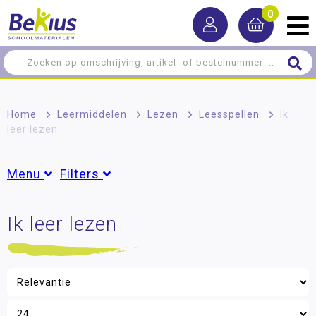
0
Home
>
Leermiddelen
>
Lezen
>
Leesspellen
>
Ik
leer lezen
Menu
Filters
Rekenen
Ik leer lezen
Groepen
Taal
Groep 2
(1)
Groep 3
(1)
Lezen
Dyslexie
Leeftijd
Informatief lezen