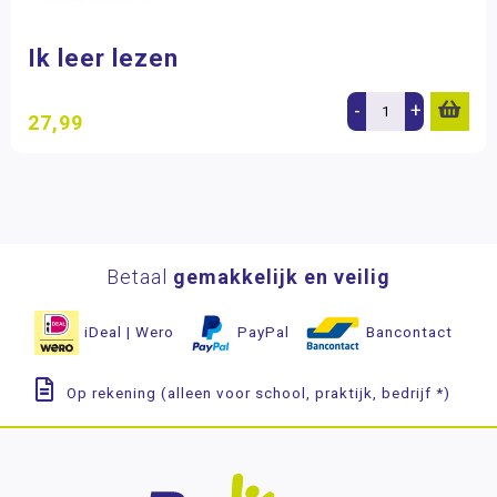
Wereldoriëntatie
Ik leer lezen
STEAM
-
+
Engels
27,99
Wetenschap en techniek
Sociaal-emotionele ontwikkeling
Posters en onderleggers
Betaal
gemakkelijk en veilig
Beloningsmateriaal
Mens & Maatschappij
iDeal | Wero
PayPal
Bancontact
Bewegend leren
Op rekening (alleen voor school, praktijk, bedrijf *)
Kunstzinnige vorming
Zorg