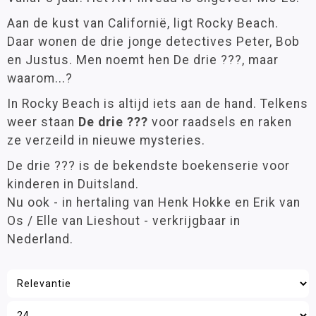
Groep 6
(5)
Kinheim
Aan de kust van Californië, ligt Rocky Beach.
Groep 7
(5)
Daar wonen de drie jonge detectives Peter, Bob
Leesboeken
Groep 8
(4)
en Justus. Men noemt hen De drie ???, maar
Leesparade
waarom...?
Oefenstof
Leeftijd
In Rocky Beach is altijd iets aan de hand. Telkens
Leesspellen
3 - 6 jaar
(5)
weer staan
De drie ???
voor raadsels en raken
Prentenboeken
6 - 9 jaar
(6)
ze verzeild in nieuwe mysteries.
Stenvert
9 - 12 jaar
(6)
De drie ??? is de bekendste boekenserie voor
Stripboeken
kinderen in Duitsland.
TekstVaardig
Materiaalkeuze
Nu ook - in hertaling van Henk Hokke en Erik van
ZomerTOPboeken
Leesboeken
(6)
Os / Elle van Lieshout - verkrijgbaar in
Hulpmiddelen
Nederland.
Zorg
Leesniveau
Schrijven
AVI M6
(1)
Zelfstandig werken