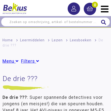
0
Home
>
Leermiddelen
>
Lezen
>
Leesboeken
>
De
drie ???
Menu
Filters
Rekenen
De drie ???
Groepen
Taal
Groep 1
(4)
Groep 2
(4)
Lezen
Groep 3
(4)
De drie ???
: Super spannende detectives voor
Groep 4
(5)
Dyslexie
jongens (en meisjes!) die van speuren houden.
Groep 5
(6)
Vanaf 8 jaar. Het AVI-niveau is ongeveer M5-E5.
Informatief lezen