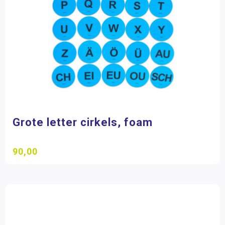
de Rolf groep
(6)
Educo
(4)
Eduforce
(1)
Kwintenssens
(1)
Learning Resources
(5)
Spectra Verlag
(1)
Filter op prijs
Grote letter cirkels, foam
90,00