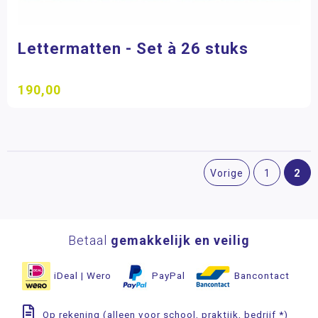
Lettermatten - Set à 26 stuks
190,00
2
Vorige
1
Betaal
gemakkelijk en veilig
iDeal | Wero
PayPal
Bancontact
Op rekening (alleen voor school, praktijk, bedrijf *)