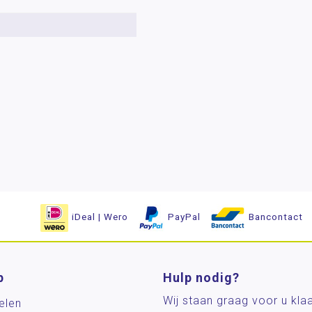
iDeal | Wero
PayPal
Bancontact
p
Hulp nodig?
Wij staan graag voor u kla
elen