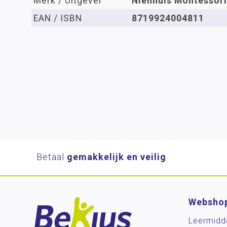
Merk / Uitgever
Nienhuis Montessori
EAN / ISBN
8719924004811
Betaal
gemakkelijk en veilig
Websho
Leermidd