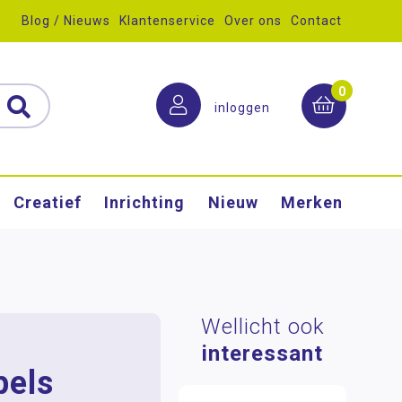
Blog / Nieuws
Klantenservice
Over ons
Contact
0
inloggen
Creatief
Inrichting
Nieuw
Merken
Wellicht ook
interessant
pels