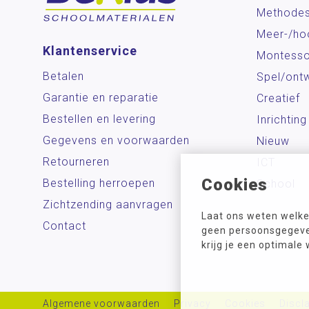
Methode
Meer-/ho
Klantenservice
Montesso
Betalen
Spel/ontw
Garantie en reparatie
Creatief
Bestellen en levering
Inrichting
Gegevens en voorwaarden
Nieuw
Retourneren
ICT
Cookies
Bestelling herroepen
School
Zichtzending aanvragen
Laat ons weten welke
Contact
geen persoonsgegeven
krijg je een optimale
Algemene voorwaarden
Privacy
Cookies
Discl