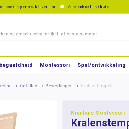
hoolboeken
per stuk
leverbaar
Voor
school
en
thuis
­begaafdheid
Montessori
Spel/ontwikkeling
keling
>
Getallen
>
Bewerkingen
>
Kralenstempels
Nienhuis Montessori
Kralenstem