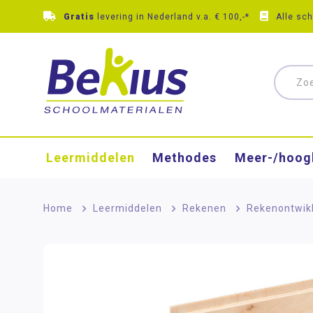
Gratis
levering in Nederland v.a. € 100,-*
Alle sc
Leermiddelen
Methodes
Meer-/hoog
Home
>
Leermiddelen
>
Rekenen
>
Rekenontwik