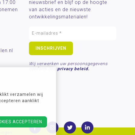
n 17:00
nieuwsbrief en blijf op de hoogte
 opnemen
van acties en de nieuwste
ontwikkelingsmaterialen!
len.nl
Wij verwerken uw persoonsgegevens
conform ons
privacy beleid.
likt verzamelen wij
ccepteren aanklikt
OKIES ACCEPTEREN
lingen