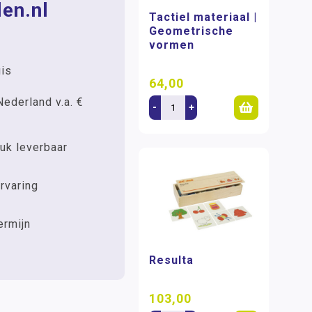
en.nl
Tactiel materiaal |
Geometrische
vormen
uis
64,00
Nederland v.a. €
-
+
uk leverbaar
rvaring
ermijn
Resulta
103,00