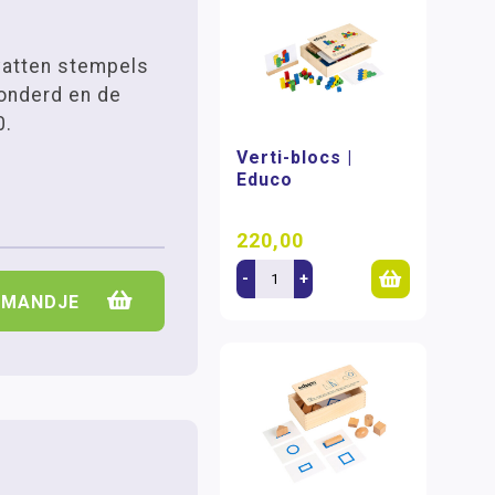
vatten stempels
honderd en de
0.
Verti-blocs |
Educo
220,00
-
+
LMANDJE