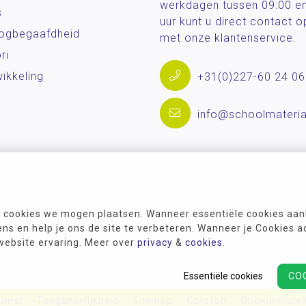
werkdagen tussen 09:00 e
s
uur kunt u direct contact
og­begaafdheid
met onze klantenservice.
ri
ikkeling
+31(0)227-60 24 06
info@schoolmateria
 cookies we mogen plaatsen. Wanneer essentiële cookies aank
s en help je ons de site te verbeteren. Wanneer je Cookies a
 website ervaring. Meer over
privacy
&
cookies
.
Essentiële cookies
CO
aimer
Toegankelijkheid
Sitemap
Colofon
Cookie-instel