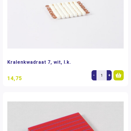
Kralenkwadraat 7, wit, l.k.
-
+
14,75