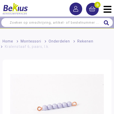
0
Home
>
Montessori
>
Onderdelen
>
Rekenen
>
Kralenstaaf 6, paars, l.k.