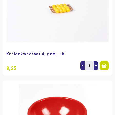
Kralenkwadraat 4, geel, l.k.
-
+
8,25