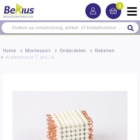
0
Home
>
Montessori
>
Onderdelen
>
Rekenen
>
Kralenkubus 7, wit, l.k.