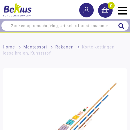
0
Home
>
Montessori
>
Rekenen
>
Korte kettingen:
losse kralen, Kunststof