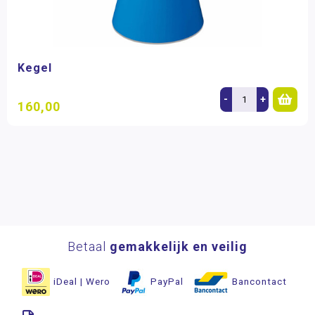
Kegel
-
+
160,00
Betaal
gemakkelijk en veilig
iDeal | Wero
PayPal
Bancontact