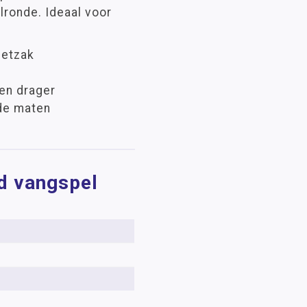
lronde. Ideaal voor
netzak
en drager
de maten
nd vangspel