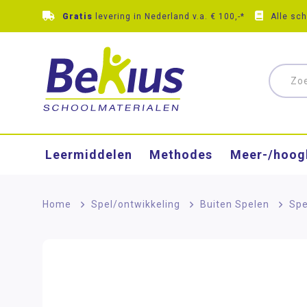
Gratis
levering in Nederland v.a. € 100,-*
Alle sc
Leermiddelen
Methodes
Meer-/hoog
Home
>
Spel/ontwikkeling
>
Buiten Spelen
>
Spe