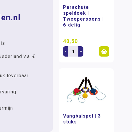
Parachute
speldoek |
en.nl
Tweepersoons |
6-delig
40,50
uis
-
+
Nederland v.a. €
uk leverbaar
rvaring
ermijn
Vangbalspel | 3
stuks