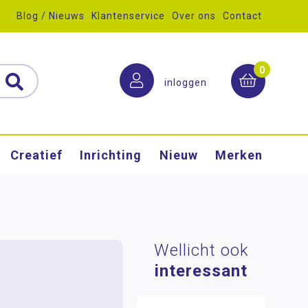
Blog / Nieuws
Klantenservice
Over ons
Contact
0
inloggen
Creatief
Inrichting
Nieuw
Merken
Wellicht ook
interessant