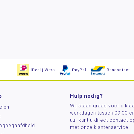
iDeal | Wero
PayPal
Bancontact
p
Hulp nodig?
Wij staan graag voor u kla
elen
werkdagen tussen 09:00 e
s
uur kunt u direct contact
og­begaafdheid
met onze klantenservice.