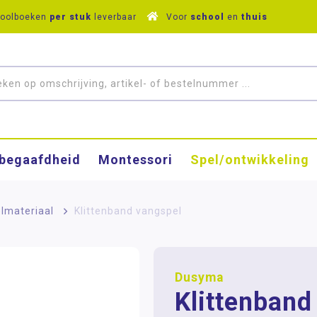
hoolboeken
per stuk
leverbaar
Voor
school
en
thuis
­begaafdheid
Montessori
Spel/ontwikkeling
lmateriaal
>
Klittenband vangspel
Dusyma
Klittenband