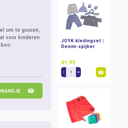
el om te gooien,
al voor kinderen
JOYK kledingset |
 bso.
Denim-spijker
61,95
-
+
LMANDJE