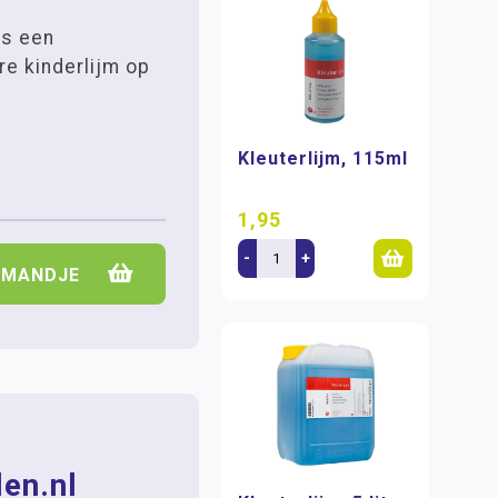
 is een
re kinderlijm op
Kleuterlijm, 115ml
1,95
-
+
LMANDJE
en.nl