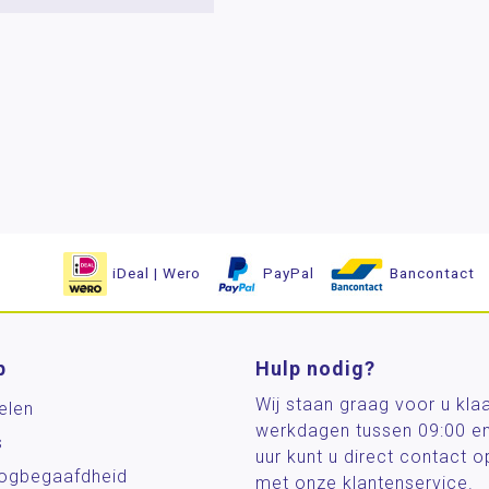
iDeal | Wero
PayPal
Bancontact
p
Hulp nodig?
Wij staan graag voor u kla
elen
werkdagen tussen 09:00 e
s
uur kunt u direct contact
og­begaafdheid
met onze klantenservice.