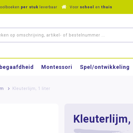
hoolboeken
per stuk
leverbaar
Voor
school
en
thuis
­begaafdheid
Montessori
Spel/ontwikkeling
jm
>
Kleuterlijm, 1 liter
Kleuterlijm, 