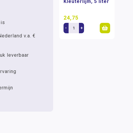
Kleuterlijm, 5 liter
24,75
uis
-
+
Nederland v.a. €
uk leverbaar
rvaring
ermijn