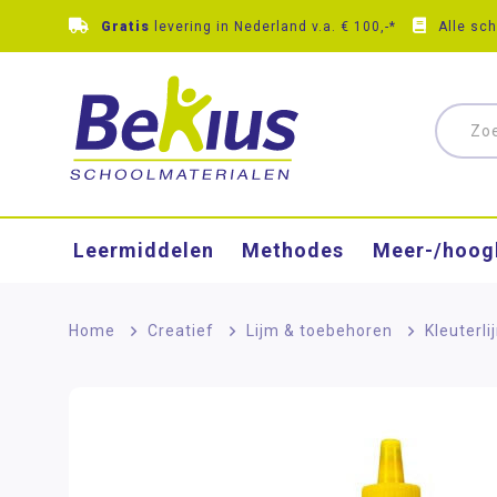
Gratis
levering in Nederland v.a. € 100,-*
Alle sc
Leermiddelen
Methodes
Meer-/hoog
Home
>
Creatief
>
Lijm & toebehoren
>
Kleuterli