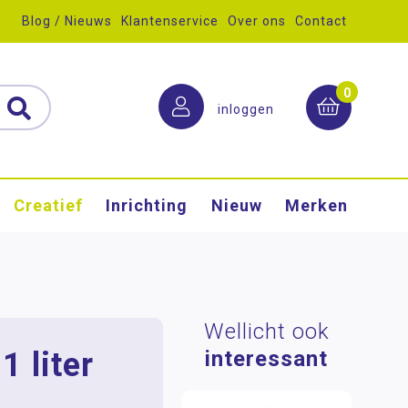
Blog / Nieuws
Klantenservice
Over ons
Contact
0
inloggen
Creatief
Inrichting
Nieuw
Merken
Wellicht ook
1 liter
interessant