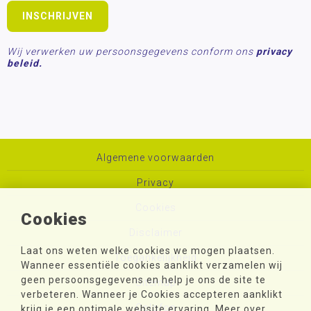
Wij verwerken uw persoonsgegevens conform ons
privacy
beleid.
Algemene voorwaarden
Privacy
Cookies
Cookies
Disclaimer
Laat ons weten welke cookies we mogen plaatsen.
Toegankelijkheid
Wanneer essentiële cookies aanklikt verzamelen wij
geen persoonsgegevens en help je ons de site te
Sitemap
verbeteren. Wanneer je Cookies accepteren aanklikt
Colofon
krijg je een optimale website ervaring. Meer over