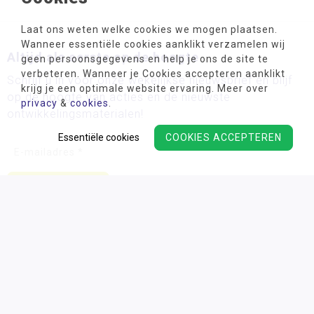
Laat ons weten welke cookies we mogen plaatsen.
Wanneer essentiële cookies aanklikt verzamelen wij
Altijd als eerste op de hoogte
geen persoonsgegevens en help je ons de site te
verbeteren. Wanneer je Cookies accepteren aanklikt
Schrijf u in voor onze wekelijkse nieuwsbrief en blijf
krijg je een optimale website ervaring. Meer over
op de hoogte van acties en de nieuwste
privacy
&
cookies
.
ontwikkelingsmaterialen!
Essentiële cookies
COOKIES ACCEPTEREN
Wij verwerken uw persoonsgegevens conform ons
privacy
beleid.