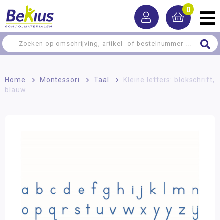
0
Home
>
Montessori
>
Taal
>
Kleine letters: blokschrift,
blauw