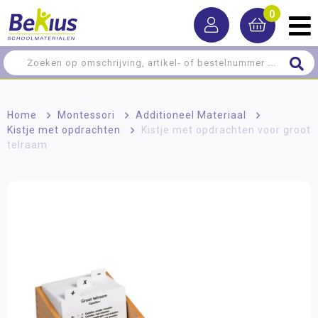
0
Home
>
Montessori
>
Additioneel Materiaal
>
Kistje met opdrachten
>
Kistje met opdrachten voor groot
telraam