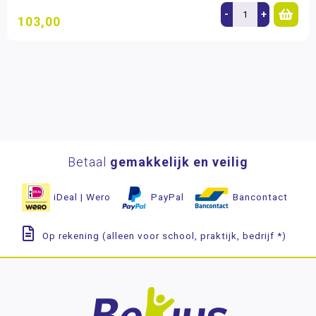
-
+
103,00
Betaal
gemakkelijk en veilig
iDeal | Wero
PayPal
Bancontact
Op rekening (alleen voor school, praktijk, bedrijf *)