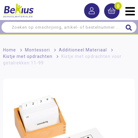
0
Home
>
Montessori
>
Additioneel Materiaal
>
Kistje met opdrachten
>
Kistje met opdrachten voor
getalrekken 11-99