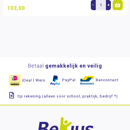
-
+
103,00
Betaal
gemakkelijk en veilig
iDeal | Wero
PayPal
Bancontact
Op rekening (alleen voor school, praktijk, bedrijf *)