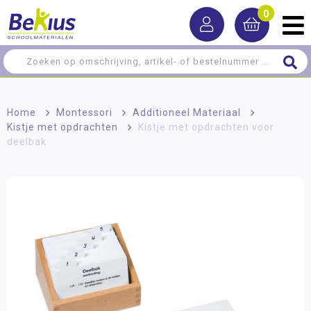
0
Home
>
Montessori
>
Additioneel Materiaal
>
Kistje met opdrachten
>
Kistje met opdrachten voor
deelbak