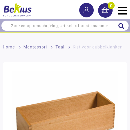
0
Home
>
Montessori
>
Taal
>
Kist voor dubbelklanken