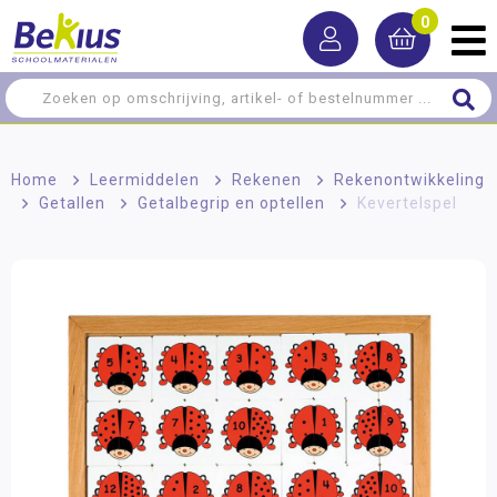
0
Home
>
Leermiddelen
>
Rekenen
>
Rekenontwikkeling
>
Getallen
>
Getalbegrip en optellen
>
Kevertelspel