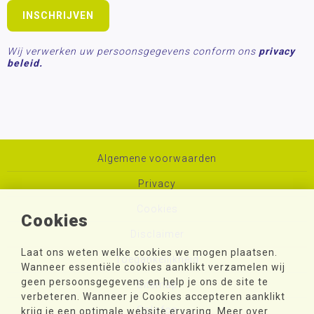
Wij verwerken uw persoonsgegevens conform ons
privacy
beleid.
Algemene voorwaarden
Privacy
Cookies
Cookies
Disclaimer
Laat ons weten welke cookies we mogen plaatsen.
Toegankelijkheid
Wanneer essentiële cookies aanklikt verzamelen wij
geen persoonsgegevens en help je ons de site te
Sitemap
verbeteren. Wanneer je Cookies accepteren aanklikt
Colofon
krijg je een optimale website ervaring. Meer over