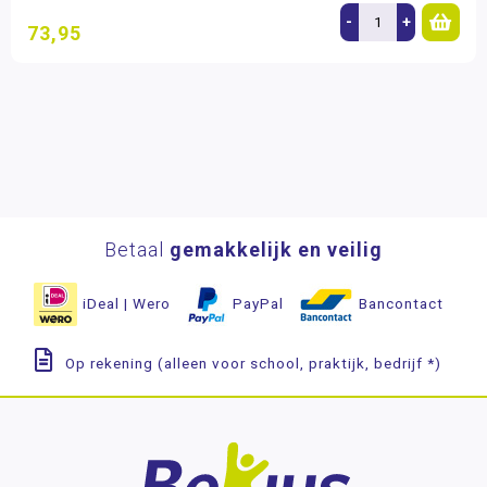
-
+
73,95
Betaal
gemakkelijk en veilig
iDeal | Wero
PayPal
Bancontact
Op rekening (alleen voor school, praktijk, bedrijf *)