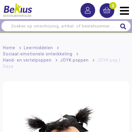
0
Home
>
Leermiddelen
>
Sociaal-emotionele ontwikkeling
>
Hand- en vertelpoppen
>
JOYK poppen
>
JOYK pop |
Raya