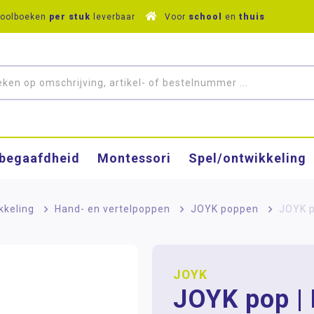
hoolboeken
per stuk
leverbaar
Voor
school
en
thuis
­begaafdheid
Montessori
Spel/ontwikkeling
kkeling
>
Hand- en vertelpoppen
>
JOYK poppen
>
JOYK p
JOYK
JOYK pop | 