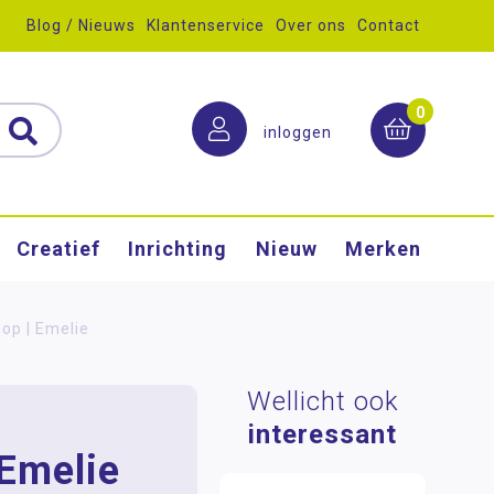
Blog / Nieuws
Klantenservice
Over ons
Contact
0
inloggen
Creatief
Inrichting
Nieuw
Merken
op | Emelie
Wellicht ook
interessant
Emelie