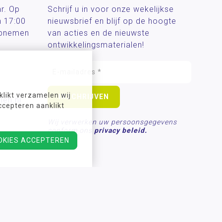
ar. Op
Schrijf u in voor onze wekelijkse
n 17:00
nieuwsbrief en blijf op de hoogte
 opnemen
van acties en de nieuwste
ontwikkelingsmaterialen!
likt verzamelen wij
len.nl
ccepteren aanklikt
Wij verwerken uw persoonsgegevens
conform ons
privacy beleid.
OKIES ACCEPTEREN