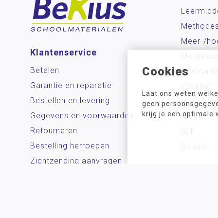
Leermidd
Methode
Meer-/ho
Klantenservice
Montesso
Cookies
Betalen
Spel/ontw
Garantie en reparatie
Creatief
Laat ons weten welke
Bestellen en levering
Inrichting
geen persoonsgegeven
krijg je een optimale
Gegevens en voorwaarden
Nieuw
Retourneren
ICT
Bestelling herroepen
School
Zichtzending aanvragen
Contact