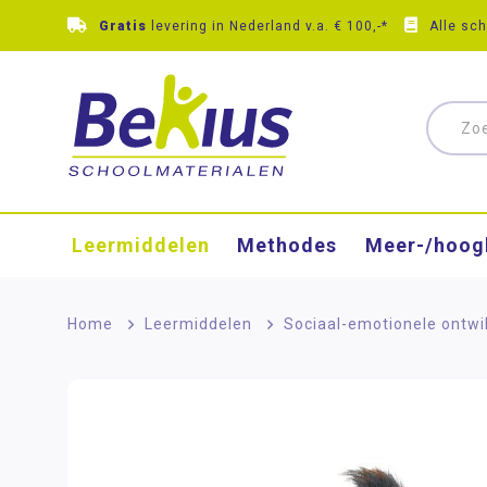
Gratis
levering in Nederland v.a. € 100,-*
Alle sc
Leermiddelen
Methodes
Meer-/hoog
Home
>
Leermiddelen
>
Sociaal-emotionele ontwi