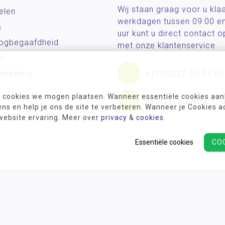
Wij staan graag voor u kla
elen
werkdagen tussen 09:00 e
s
uur kunt u direct contact
og­begaafdheid
met onze klantenservice.
ri
ikkeling
+31(0)227-60 24 06
 cookies we mogen plaatsen. Wanneer essentiële cookies aank
info@schoolmateria
s en help je ons de site te verbeteren. Wanneer je Cookies a
 website ervaring. Meer over
privacy
&
cookies
.
Essentiële cookies
CO