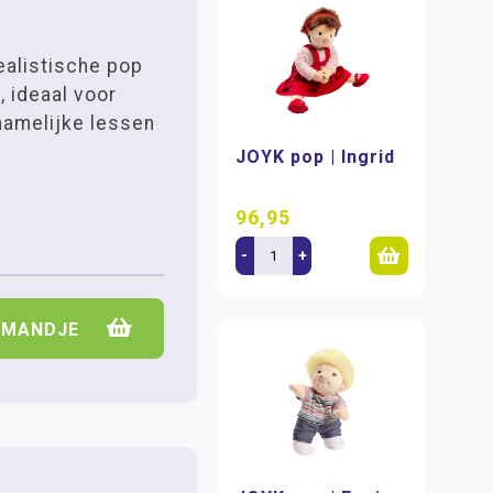
ealistische pop
, ideaal voor
hamelijke lessen
JOYK pop | Ingrid
96,95
-
+
LMANDJE