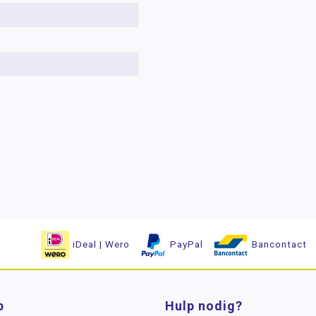
iDeal | Wero
PayPal
Bancontact
p
Hulp nodig?