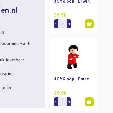
JOYK pop | Erwin
en.nl
39,50
-
+
uis
Nederland v.a. €
uk leverbaar
rvaring
JOYK pop | Emre
ermijn
39,50
-
+