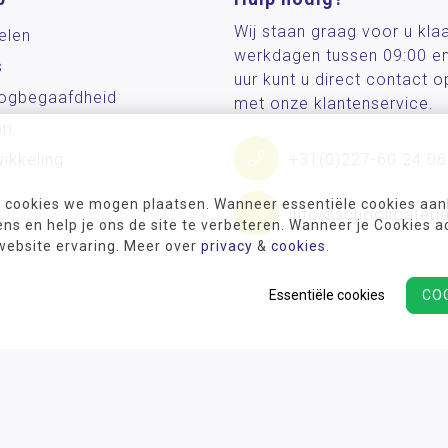
Wij staan graag voor u kla
elen
werkdagen tussen 09:00 e
s
uur kunt u direct contact
og­begaafdheid
met onze klantenservice.
ri
ikkeling
+31(0)227-60 24 06
 cookies we mogen plaatsen. Wanneer essentiële cookies aank
info@schoolmateria
s en help je ons de site te verbeteren. Wanneer je Cookies a
 website ervaring. Meer over
privacy
&
cookies
.
Essentiële cookies
CO