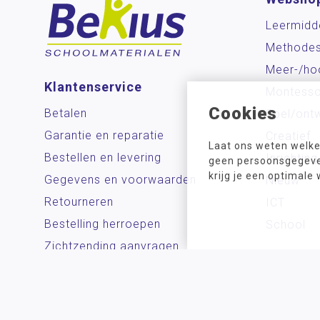
Leermidd
Methode
Meer-/ho
Klantenservice
Montesso
Cookies
Betalen
Spel/ontw
Garantie en reparatie
Creatief
Laat ons weten welke
Bestellen en levering
Inrichting
geen persoonsgegeven
krijg je een optimale
Gegevens en voorwaarden
Nieuw
Retourneren
ICT
Bestelling herroepen
School
Zichtzending aanvragen
Contact