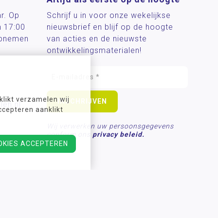
ar. Op
Schrijf u in voor onze wekelijkse
n 17:00
nieuwsbrief en blijf op de hoogte
 opnemen
van acties en de nieuwste
ontwikkelingsmaterialen!
likt verzamelen wij
len.nl
ccepteren aanklikt
Wij verwerken uw persoonsgegevens
conform ons
privacy beleid.
OKIES ACCEPTEREN