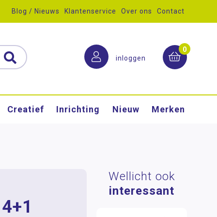
Blog / Nieuws
Klantenservice
Over ons
Contact
0
inloggen
Creatief
Inrichting
Nieuw
Merken
Wellicht ook
interessant
, 4+1