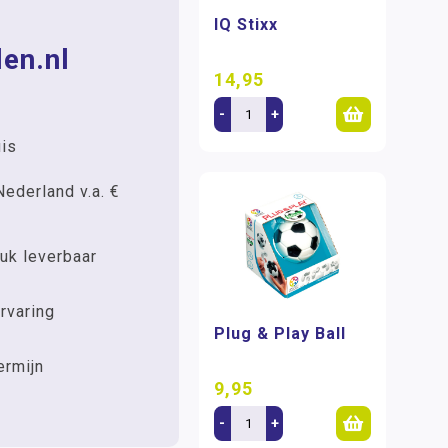
IQ Stixx
en.nl
14,95
-
+
uis
Nederland v.a. €
uk leverbaar
rvaring
Plug & Play Ball
ermijn
9,95
-
+