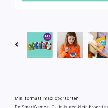
Mini formaat, maxi opdrachten!
De SmartGames IQ-lijn is een klein broertje r