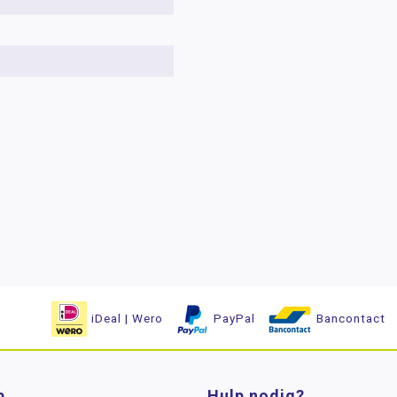
iDeal | Wero
PayPal
Bancontact
p
Hulp nodig?