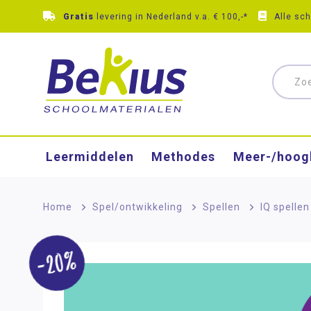
Gratis
levering in Nederland v.a. € 100,-*
Alle sc
Leermiddelen
Methodes
Meer-/hoog
Home
>
Spel/ontwikkeling
>
Spellen
>
IQ spellen
-20%