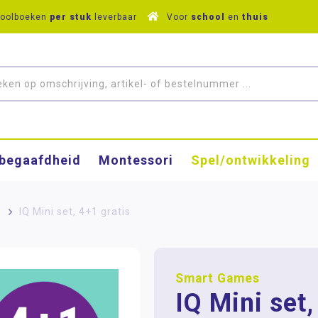
hoolboeken
per stuk
leverbaar
Voor
school
en
thuis
­begaafdheid
Montessori
Spel/ontwikkeling
>
IQ Mini set, 4+1 gratis
Smart Games
IQ Mini set