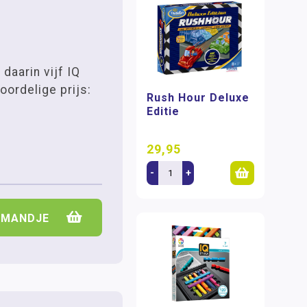
daarin vijf IQ
oordelige prijs:
Rush Hour Deluxe
Editie
29,95
-
+
LMANDJE