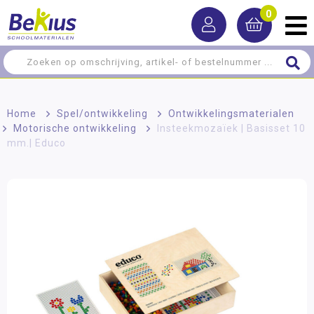
0
Home
>
Spel/ontwikkeling
>
Ontwikkelingsmaterialen
>
Motorische ontwikkeling
>
Insteekmozaïek | Basisset 10
mm.| Educo