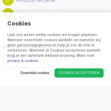
+31(0)227-60 24 06
info@schoolmaterialen.nl
Cookies
Laat ons weten welke cookies we mogen plaatsen.
Wanneer essentiële cookies aanklikt verzamelen wij
geen persoonsgegevens en help je ons de site te
Altijd als eerste op de hoogte
verbeteren. Wanneer je Cookies accepteren aanklikt
Schrijf u in voor onze wekelijkse nieuwsbrief en blijf
krijg je een optimale website ervaring. Meer over
op de hoogte van acties en de nieuwste
privacy
&
cookies
.
ontwikkelingsmaterialen!
Essentiële cookies
COOKIES ACCEPTEREN
Wij verwerken uw persoonsgegevens conform ons
privacy
beleid.