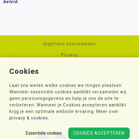
beleid.
Algemene voorwaarden
Privacy
Cookies
Cookies
Disclaimer
Laat ons weten welke cookies we mogen plaatsen.
Toegankelijkheid
Wanneer essentiële cookies aanklikt verzamelen wij
geen persoonsgegevens en help je ons de site te
Sitemap
verbeteren. Wanneer je Cookies accepteren aanklikt
Colofon
krijg je een optimale website ervaring. Meer over
privacy
&
cookies
.
Cookie-instellingen
Essentiële cookies
COOKIES ACCEPTEREN