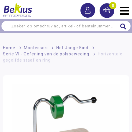
0
Home
>
Montessori
>
Het Jonge Kind
>
Serie VI - Oefening van de polsbeweging
>
Horizontale
gegolfde staaf en ring