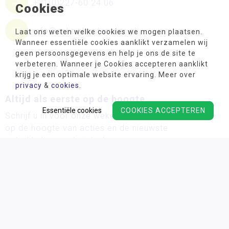
+31(0)227-60 24 06
Cookies
info@schoolmaterialen.nl
Laat ons weten welke cookies we mogen plaatsen.
Wanneer essentiële cookies aanklikt verzamelen wij
geen persoonsgegevens en help je ons de site te
verbeteren. Wanneer je Cookies accepteren aanklikt
krijg je een optimale website ervaring. Meer over
privacy
&
cookies
.
Altijd als eerste op de hoogte
Essentiële cookies
COOKIES ACCEPTEREN
Schrijf u in voor onze wekelijkse nieuwsbrief en blijf
op de hoogte van acties en de nieuwste
ontwikkelingsmaterialen!
Wij verwerken uw persoonsgegevens conform ons
privacy
beleid.