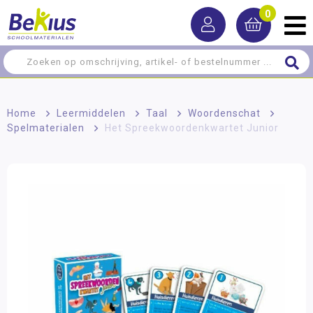
0
Home
>
Leermiddelen
>
Taal
>
Woordenschat
>
Spelmaterialen
>
Het Spreekwoordenkwartet Junior