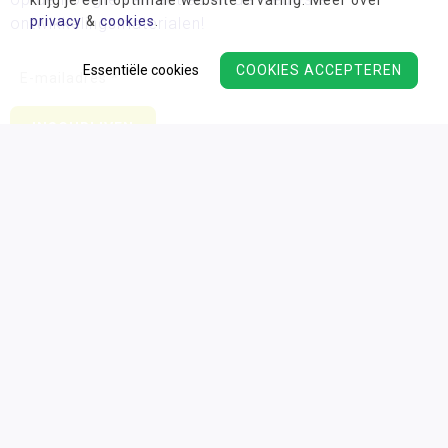
krijg je een optimale website ervaring. Meer over
privacy
&
cookies
.
ontwikkelingsmaterialen!
Essentiële cookies
COOKIES ACCEPTEREN
Wij verwerken uw persoonsgegevens conform ons
privacy
beleid.
Algemene voorwaarden
Privacy
Cookies
Disclaimer