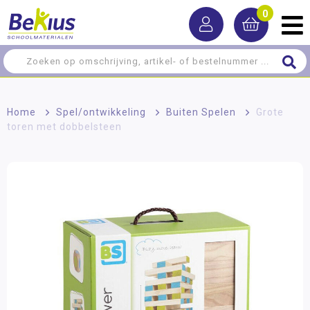
0
Home
>
Spel/ontwikkeling
>
Buiten Spelen
>
Grote
toren met dobbelsteen