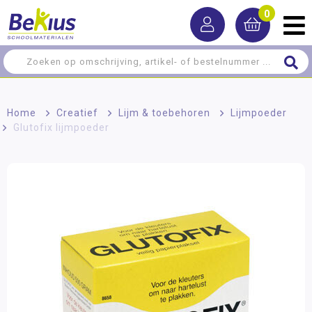
0
Home
>
Creatief
>
Lijm & toebehoren
>
Lijmpoeder
>
Glutofix lijmpoeder