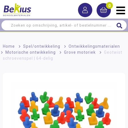
0
Home
>
Spel/ontwikkeling
>
Ontwikkelingsmaterialen
>
Motorische ontwikkeling
>
Grove motoriek
>
Geotwist
schroevenspel | 64-delig