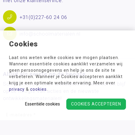
met onze klantenservice.
+31(0)227-60 24 06
info@schoolmaterialen.nl
Cookies
Laat ons weten welke cookies we mogen plaatsen.
Wanneer essentiële cookies aanklikt verzamelen wij
geen persoonsgegevens en help je ons de site te
Altijd als eerste op de hoogte
verbeteren. Wanneer je Cookies accepteren aanklikt
krijg je een optimale website ervaring. Meer over
Schrijf u in voor onze wekelijkse nieuwsbrief en blijf
privacy
&
cookies
.
op de hoogte van acties en de nieuwste
ontwikkelingsmaterialen!
Essentiële cookies
COOKIES ACCEPTEREN